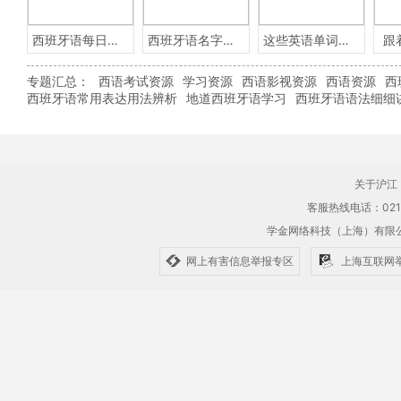
西班牙语每日一句
西班牙语名字含义
这些英语单词用西班牙语怎么说？
跟
专题汇总：
西语考试资源
学习资源
西语影视资源
西语资源
西
西班牙语常用表达用法辨析
地道西班牙语学习
西班牙语语法细细
关于沪江
客服热线电话：021-61
学金网络科技（上海）有
网上有害信息举报专区
上海互联网