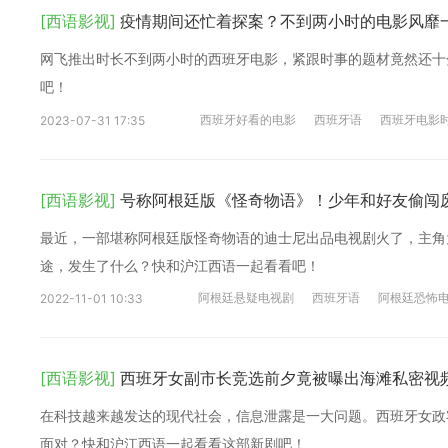
[西语影视]
疫情期间还忙着探案？不到两小时的电影风靡
网飞推出时长不到两小时的西班牙电影，紧跟时事的题材竟然还十
吧！
西班牙好看的电影
西班牙语
西班牙电影
2023-07-31 17:35
[西语影视]
号称阿根廷版《怪奇物语》！少年和好友偷闯
最近，一部堪称阿根廷版怪奇物语的迪士尼出品电视剧火了，主角
途，发生了什么？快和沪江西语一起看看吧！
阿根廷悬疑电视剧
西班牙语
阿根廷恐怖
2022-11-01 10:33
[西语影视]
西班牙女副市长竞选前夕竟被曝出海滩私密视
在科技越来越发达的现代社会，信息泄露是一大问题。西班牙女政客
面对？快和沪江西语一起看看这部新剧吧！