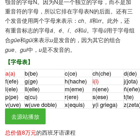
颚音的字母Ñ。因为Ñ是一个独立的字母，而不是加
重音符的字母，所以它排在字母表N的后面。还有三
个发音使用两个字母来表示：
、
和
。此外，还
ch
ll
rr
有重音标志的字母
、
、
、
和
。字母
用于字母组
á
é
í
ó
ú
ü
合
和
来表示
是发音的，因为其它的组合
güe
güi
u
、
中，
是不发音的。
gue
gui
u
【字母表】
a(a)
b(be)
c(ce)
ch(che)
d(de)
f(efe)
g(ge)
h(hache)
i(i)
j(jota)
l(ele)
ll(elle)
m(eme)
n(ene)
ñ(eñe)
p(pe)
q(cu)
r(ere)
s(ese)
t(te)
v(uve)
w(uve doble)
x(equis)
y(i griega)
z(zeta
去源站播放
总价值8万元
的西班牙语课程