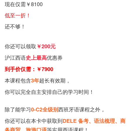
现在仅需￥8100
低至一折！
还不够！
你还可以领取
￥200元
沪江西语
优惠券
史上最高
到手价仅需：￥7900
本课程包含
超长有效期，
3年
你可以完全自主安排自己的学习时间！
除了能学习
西班牙语课程之外，
0-C2全级别
你还可以在本卡中获取到
DELE 备考、语法梳理、商
等实用西语课程！
务商贸、旅游口语