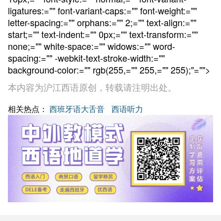
ligatures:="" font-variant-caps:="" font-weight:=""
letter-spacing:="" orphans:="" 2;="" text-align:=""
start;="" text-indent:="" 0px;="" text-transform:=""
none;="" white-space:="" widows:="" word-
spacing:="" -webkit-text-stroke-width:=""
background-color:="" rgb(255,="" 255,="" 255);"="">
本内容为沪江西语原创，转载请注明出处。
相关热点：
西班牙语大舌音
西语听力