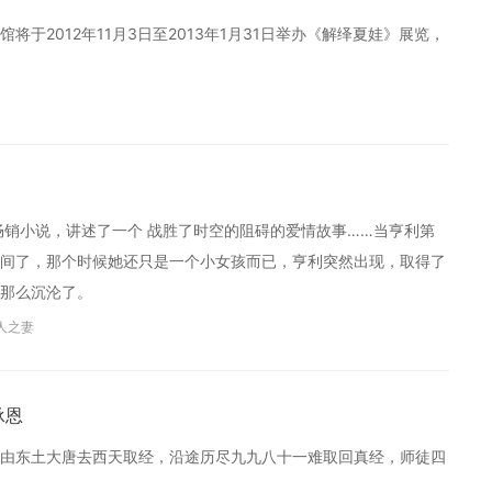
将于2012年11月3日至2013年1月31日举办《解绎夏娃》展览，
》
的一本同名畅销小说，讲述了一个 战胜了时空的阻碍的爱情故事……当亨利第
间了，那个时候她还只是一个小女孩而已，亨利突然出现，取得了
那么沉沦了。
人之妻
承恩
由东土大唐去西天取经，沿途历尽九九八十一难取回真经，师徒四