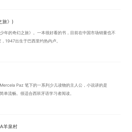
年的十二 月吻合，尽管这与古印加文化并无相通之处。
幻之旅》)
少年的奇幻之旅》。一本很好看的书，目前在中国市场销量也不
，1947出生于巴西里约热内卢。
Mercela Paz 笔下的一系列少儿读物的主人公，小说讲的是
语言简单流畅。很适合西班牙语学习者阅读。
NA羊泉村