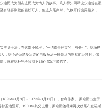
尔迪而成为朋友进而成为情人的故事。几人得知阿琴波尔迪曾在墨
至有轻喜剧般的轻松可人。但进入尾声时，气氛开始诡异起来，有
实主义手法，在这部小说里，“一切都是严肃的，有分寸”。这场彻
男人，这个爱做梦爱写诗的电报员从一幢豪华的别墅前经过时，偶
爱情，就在这种完全预期不到的情况下降临了。
veda)（1896年1月8日－1973年3月11日），智利作家。 罗哈斯出生于
首都圣地亚哥。1903年其父去世，罗哈斯随母亲再次移居布宜诺斯