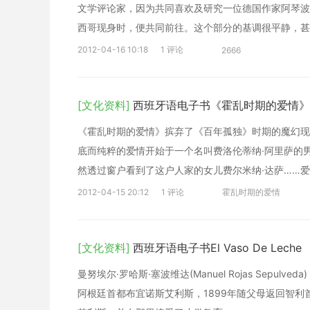
文学评论家，因为共同喜欢及研究一位德国作家阿琴波
西哥现身时，便共同前往。这个部分的基调很平静，甚
很强的梦幻色彩。
2012-04-16 10:18
1 评论
2666
[文化资料]
西班牙语电子书《霍乱时期的爱情》
《霍乱时期的爱情》摈弃了《百年孤独》时期的魔幻现
底而纯粹的爱情开始于一个名叫费洛伦蒂纳·阿里萨的
然透过窗户看到了这户人家的女儿费尔米纳·达萨……
2012-04-15 20:12
1 评论
霍乱时期的爱情
[文化资料]
西班牙语电子书El Vaso De Leche
曼努埃尔·罗哈斯·塞波维达(Manuel Rojas Sepul
阿根廷首都布宜诺斯艾利斯，1899年随父母返回智利