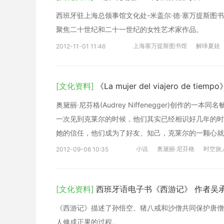
西班牙驻上海总领事馆文化处-米盖尔·德·塞万提斯图书馆
聚焦二十世纪和二十一世纪的女性艺术家作品。
上海塞万提斯图书馆
解绎夏娃
2012-11-01 11:46
[文化资料]
《La mujer del viajero de tiempo
奥黛丽·尼芬格(Audrey Niffenegger)创作
一次见到克莱尔的时候，他们其实已经相识好几年的时
她的信任，他们成为了好友、知己，克莱尔的一颗心就
小说
奥黛丽·尼芬格
时空旅
2012-09-06 10:35
[文化资料]
西班牙语电子书《西游记》 作者吴
《西游记》描述了孙悟空、猪八戒和沙僧共同保护唐僧
人修成正果的过程。