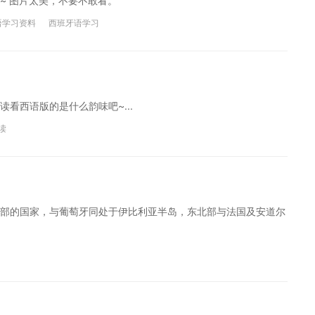
~ 图片太美，不要不敢看。
语学习资料
西班牙语学习
看西语版的是什么韵味吧~...
读
部的国家，与葡萄牙同处于伊比利亚半岛，东北部与法国及安道尔