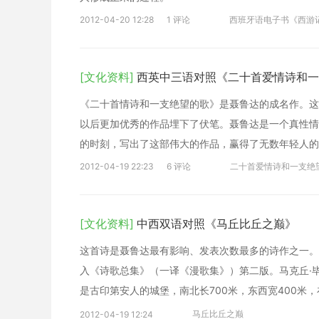
2012-04-20 12:28
1 评论
西班牙语电子书《西游
[文化资料]
西英中三语对照《二十首爱情诗和一
《二十首情诗和一支绝望的歌》是聂鲁达的成名作。这
以后更加优秀的作品埋下了伏笔。聂鲁达是一个真性情
的时刻，写出了这部伟大的作品，赢得了无数年轻人的
妙之处。
2012-04-19 22:23
6 评论
二十首爱情诗和一支绝
[文化资料]
中西双语对照《马丘比丘之巅》
这首诗是聂鲁达最有影响、发表次数最多的诗作之一。 最
入《诗歌总集》（一译《漫歌集》）第二版。马克丘·毕
是古印第安人的城堡，南北长700米，东西宽400米，
1943年10月22日骑马参观了这座古城堡，两年后创作
马丘比丘之巅
2012-04-19 12:24