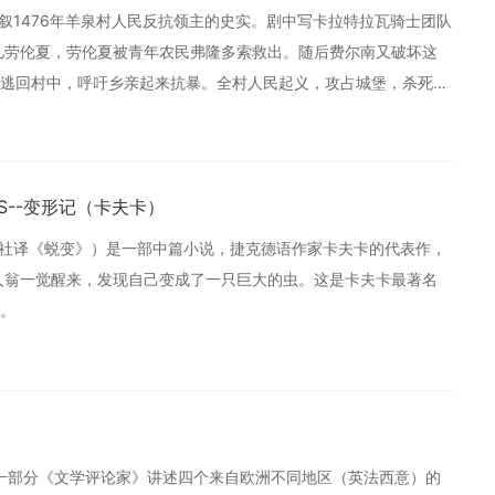
，描叙1476年羊泉村人民反抗领主的史实。剧中写卡拉特拉瓦骑士团队
儿劳伦夏，劳伦夏被青年农民弗隆多索救出。随后费尔南又破坏这
逃回村中，呼吁乡亲起来抗暴。全村人民起义，攻占城堡，杀死了
管辖。
IS--变形记（卡夫卡）
志文出版社译《蜕变》）是一部中篇小说，捷克德语作家卡夫卡的代表作，
主人翁一觉醒来，发现自己变成了一只巨大的虫。这是卡夫卡最著名
。
第一部分《文学评论家》讲述四个来自欧洲不同地区（英法西意）的