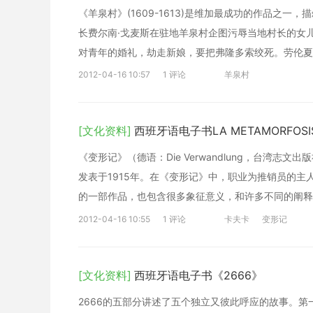
《羊泉村》(1609-1613)是维加最成功的作品之一
长费尔南·戈麦斯在驻地羊泉村企图污辱当地村长的女
对青年的婚礼，劫走新娘，要把弗隆多索绞死。劳伦夏
费尔南。事后，国王赦免全村人民，把羊泉村收归自己
2012-04-16 10:57
1 评论
羊泉村
[文化资料]
西班牙语电子书LA METAMORFOS
《变形记》（德语：Die Verwandlung，台湾
发表于1915年。在《变形记》中，职业为推销员的
的一部作品，也包含很多象征意义，和许多不同的阐释
2012-04-16 10:55
1 评论
卡夫卡
变形记
[文化资料]
西班牙语电子书《2666》
2666的五部分讲述了五个独立又彼此呼应的故事。