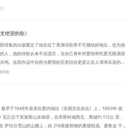
记》
支绝望的歌》
部诗集的出版奠定了他在拉丁美洲诗歌界不可撼动的地位，也为他
的人，他的诗歌从来不说谎言，当自己青年对爱情和性爱无限渴望
共鸣。这部作品中自然与爱情的完美结合更是让后人津津乐道的美
望的歌
早于1946年发表在委内瑞拉《全国文化杂志》上，1950年 收
 克丘位于安第斯山东南部，在库斯科城西北，离城约 112公 里，
在 萨坎台雪山的山腰上，由 216座建筑物的废墟组成。聂鲁达 于
了这 首长诗。全诗十二章，正如与马克丘·毕克丘(Macchu