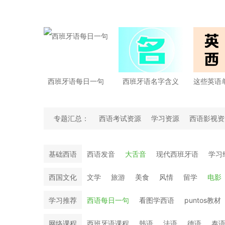
西班牙语每日一句
西班牙语名字含义
专题汇总：
西语考试资源
学习资源
西语影视资
西班牙语语法细细讲
西班牙语翻译大神
基础西语
西语发音
大舌音
现代西班牙语
学习
西国文化
文学
旅游
美食
风情
留学
电影
学习推荐
西语每日一句
看图学西语
puntos教材
网络课程
西班牙语课程
韩语
法语
德语
泰