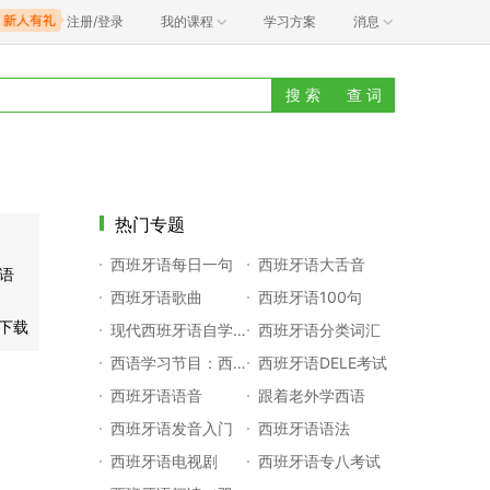
注册/登录
我的课程
学习方案
消息
搜 索
查 词
热门专题
西班牙语每日一句
西班牙语大舌音
语
西班牙语歌曲
西班牙语100句
下载
现代西班牙语自学笔记
西班牙语分类词汇
西语学习节目：西语下午茶
西班牙语DELE考试
西班牙语语音
跟着老外学西语
西班牙语发音入门
西班牙语语法
西班牙语电视剧
西班牙语专八考试