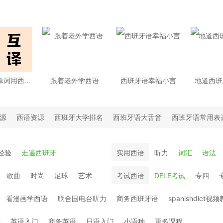
这些英语单词用西班牙语怎么说？
跟着老外学西语
西班牙语幸福小言
地道西班
源
西语资源
西班牙大学排名
西班牙语大舌音
西班牙语常用表
经验
走遍西班牙
实用西语
听力
词汇
语法
歌曲
时尚
足球
艺术
考试西语
DELE考试
专四
看漫画学西语
联合国电台听力
商务西班牙语
spanishdict视
语
英语入门
商务英语
日语入门
小语种
更多课程