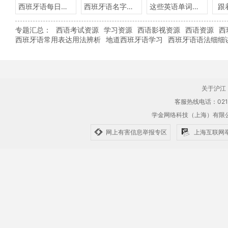
西班牙语每日一句
西班牙语名字含义
这些英语单词用西班牙语怎么说？
跟
专题汇总：
西语考试资源
学习资源
西语影视资源
西语资源
西
西班牙语常用表达用法辨析
地道西班牙语学习
西班牙语语法细细
关于沪江
客服热线电话：021-61
学金网络科技（上海）有
网上有害信息举报专区
上海互联网