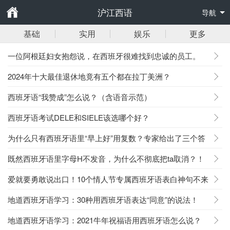
沪江西语
导航
基础
实用
娱乐
更多
一位阿根廷妇女抱怨说，在西班牙很难找到忠诚的员工。
2024年十大最佳退休地竟有五个都在拉丁美洲？
西班牙语“我赞成”怎么说？（含语音示范）
西班牙语考试DELE和SIELE该选哪个好？
为什么只有西班牙语里“早上好”用复数？专家给出了三个答
案……
既然西班牙语里字母H不发音，为什么不彻底把ta取消？！
爱就要勇敢说出口！10个情人节专属西班牙语表白神句不来
学学吗？
地道西班牙语学习：30种用西班牙语表达“同意”的说法！
地道西班牙语学习：2021牛年祝福语用西班牙语怎么说？