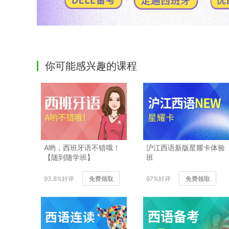
你可能感兴趣的课程
A哟，西班牙语不错哦！
沪江西语新版星耀卡体验
【随到随学班】
班
93.8%好评
免费领取
97%好评
免费领取