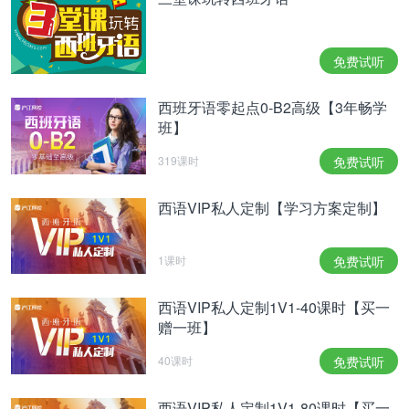
从长远来看，移动运营商打算退出2G，但目前仍将
其保留并继续为旧3G手机提供服务，通常这些手机
也支持2G，而且会自动连接该网络。
免费试听
También dependen de esta red la primera
西班牙语零起点0-B2高级【3年畅学
generación de dispositivos IoT que tendrán que ir
班】
actualizándose a NB-IoT, la cobertura LTE para
máquinas utilizada por Vodafone.
319课时
免费试听
同样连接该网络的第一代物联网设备（IoT）必须逐
步更新至窄带物联网（NB-IoT），该网络是沃达丰
西语VIP私人定制【学习方案定制】
（Vodafone）针对一些设备使用的LTE网络覆盖。
1课时
免费试听
El 2G también será necesario para no dejar sin
servicio a los móviles 4G que no soportan VoLTE y
que siguen dependiendo de redes antiguas para
西语VIP私人定制1V1-40课时【买一
赠一班】
llamar.
为了让不支持VoLTE的4G手机失去信号，并且能够
40课时
免费试听
连接旧网络拨打电话，2G仍是必不可少的。
西语VIP私人定制1V1-80课时【买一