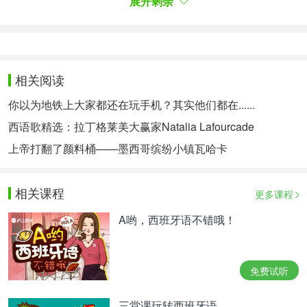
展开剩余
相关阅读
你以为地铁上大家都还在玩手机？其实他们都在......
西语歌精选：拉丁格莱美大赢家Natalia Lafourcade
上帝打翻了颜料桶——墨西哥缤纷小镇瓦哈卡
相关课程
更多课程
A largo plazo, la intención de los operadores
A哟，西班牙语不错哦！
móviles es apagar el 2G, sin embargo, de
momento, se conservará para seguir dando servicio
al parque de teléfonos antiguos 3G, que
免费试听
normalmente también soportan 2G, y que pasarán
automáticamente a depender de esta red.
三堂课玩转西班牙语