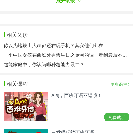
展开剩余
（图源：YouTube@Tu escuela de español）
El género gramatical de un idioma está lejos de ser
相关阅读
trivial, especialmente si reconocemos el impacto del
你以为地铁上大家都还在玩手机？其实他们都在......
lenguaje en nuestra cotidianidad, así como en la
forma en la que percibimos el mundo.
一个中国女孩在西班牙男票生日之际写的话，看到最后不禁落泪
语言的语法性别并非微不足道，特别是如果我们能认
超能家庭中，你认为哪种超能力最牛？
识到语言对我们日常生活以及我们感知世界的方式具
有很大的影响时，更是如此。
相关课程
Si la distinción entre masculino y femenino es parte
更多课程
de la cotidianidad de los hispanohablantes (y muy
A哟，西班牙语不错哦！
extraña para los angoparlantes), haríamos bien en
recordar que cada idioma tiene su propio enfoque
peculiar de género.
免费试听
如果阳性和阴性之间的区别是讲西班牙语的人日常生
活的一部分（这对讲盎格鲁-撒克逊体系语言——通
三堂课玩转西班牙语