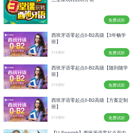
常指英语——的人来说很奇怪），我们最好记住每种
语言都有自己独特的性别表示方法。
接下来，小编给大家总结了一些规律作为参考, 帮助
免费试听
大家如何区分单词的阴阳性。
西班牙语零起点0-B2高级【3年畅学
当单词是名词时：
班】
1. 以-o结尾，一般是阳性，如：el trabajo(工作）
319课时
免费试听
等，可以重点记例外的，如 la mano(手）、la
foto(照片）、la moto(摩托车)等
西班牙语零起点0-B2高级【随到随学
班】
2. 以-a结尾，一般是阴性，如：la mentira(谎言）
319课时
免费试听
等，可以重点记例外的，如 el idioma(语言）、el
mapa(地图）、el tema(主题)等
西班牙语零起点0-B2高级【方案定制
班】
3. 以-ción, -sión,-dad结尾, 通常为阴性，如：la
educación(教育），la inclusión（包容性），la
319课时
免费试听
felicidad(幸福）等
【U-Spanish】西班牙语零起点至中