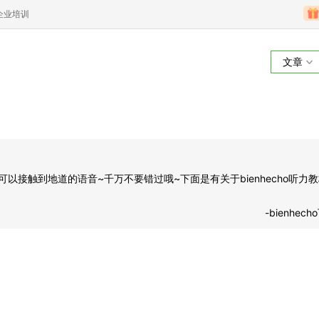
企业培训
文章
bienhecho下载
都可以接触到地道的语音~千万不要错过哦~下面是有关于bienhecho听力
-bienhec