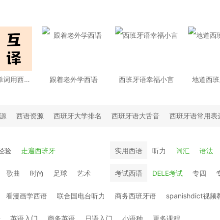
这些英语单词用西班牙语怎么说？
跟着老外学西语
西班牙语幸福小言
地道西班
源
西语资源
西班牙大学排名
西班牙语大舌音
西班牙语常用表
经验
走遍西班牙
实用西语
听力
词汇
语法
歌曲
时尚
足球
艺术
考试西语
DELE考试
专四
看漫画学西语
联合国电台听力
商务西班牙语
spanishdict视
语
英语入门
商务英语
日语入门
小语种
更多课程