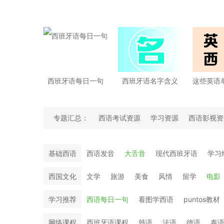
西班牙语每日一句
西班牙语名字含义
专题汇总：
西语考试资源
学习资源
西语影视资
西班牙语语法细细讲
西班牙语翻译大神
基础西语
西语发音
大舌音
现代西班牙语
学习
西国文化
文学
旅游
美食
风情
留学
电影
学习推荐
西语每日一句
看图学西语
puntos教材
网络课程
西班牙语课程
韩语
法语
德语
泰