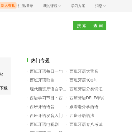
注册/登录
我的课程
学习方案
消息
搜 索
查 词
热门专题
西班牙语每日一句
西班牙语大舌音
教材
西班牙语歌曲
西班牙语100句
ho下载
现代西班牙语自学笔记
西班牙语分类词汇
西语学习节目：西语下午茶
西班牙语DELE考试
西班牙语语音
跟着老外学西语
西班牙语发音入门
西班牙语语法
西班牙语电视剧
西班牙语专八考试