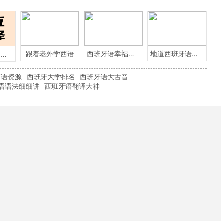
跟着老外学西语
西班牙语幸福小言
地道西班牙语必备
这些英语单词用西班牙语怎么说？
西语资源
西班牙大学排名
西班牙语大舌音
语语法细细讲
西班牙语翻译大神