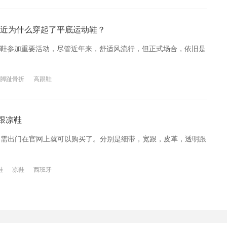
近为什么穿起了平底运动鞋？
鞋参加重要活动，尽管近年来，舒适风流行，但正式场合，依旧是
脚趾骨折
高跟鞋
高跟凉鞋
，不需出门在官网上就可以购买了。分别是细带，宽跟，皮革，透明跟
鞋
凉鞋
西班牙