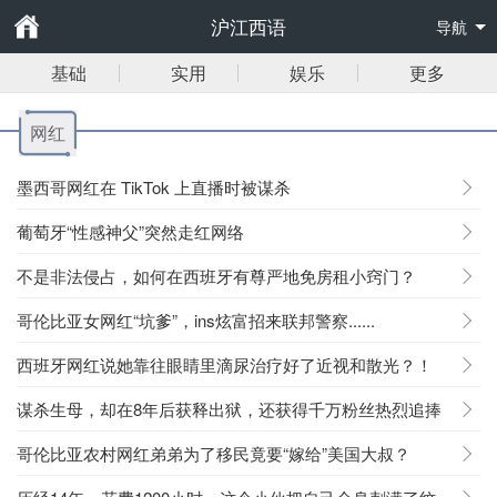
沪江西语
导航
基础
实用
娱乐
更多
网红
墨西哥网红在 TikTok 上直播时被谋杀
葡萄牙“性感神父”突然走红网络
不是非法侵占，如何在西班牙有尊严地免房租小窍门？
哥伦比亚女网红“坑爹”，ins炫富招来联邦警察......
西班牙网红说她靠往眼睛里滴尿治疗好了近视和散光？！
谋杀生母，却在8年后获释出狱，还获得千万粉丝热烈追捧
哥伦比亚农村网红弟弟为了移民竟要“嫁给”美国大叔？