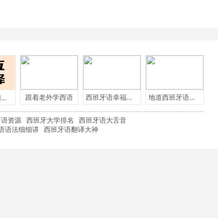
跟着老外学西语
西班牙语幸福小言
地道西班牙语必备
这些英语单词用西班牙语怎么说？
西语资源
西班牙大学排名
西班牙语大舌音
语语法细细讲
西班牙语翻译大神