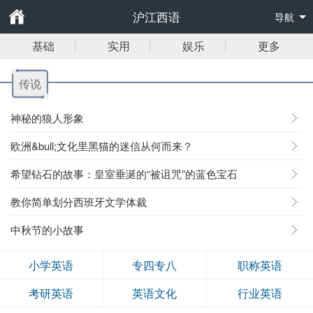
沪江西语
导航
基础
实用
娱乐
更多
传说
神秘的狼人形象
欧洲&bull;文化里黑猫的迷信从何而来？
希望钻石的故事：皇室垂涎的“被诅咒”的蓝色宝石
教你简单划分西班牙文学体裁
中秋节的小故事
小学英语
专四专八
职称英语
考研英语
英语文化
行业英语