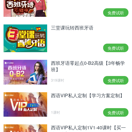
留下一个吻）
免费试听
-Ay, no me ha salido bien.
－噢,没成功
三堂课玩转西班牙语
【适用场景】
如果你们的关系已经非常好了，这一定是锦上添花一
免费试听
招呀！
然而……
西班牙语零起点0-B2高级【3年畅学
想拿它来表白，如果你不是金城武、吴彦祖的颜，或
班】
者对你们的关系没有十足的把握，那就只好adiós
319课时
免费试听
了。
西语VIP私人定制【学习方案定制】
西班牙语的告白是不是特别美？快来西班牙语世界感
受更多的语言魅力吧！
1课时
免费试听
【西班牙语0-B1全额奖学金班】双12特惠预定中，
西语VIP私人定制1V1-40课时【买一
课程学完学费全返！>>>