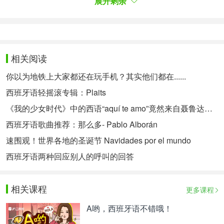
说出如此一段话就会显得非常厉害、高级。但是如果
展开剩余
你们并没有西语基础，当心人家看得一头雾水，不小
心就当垃圾短信/邮件删除了。
2. 你们是小清新/文艺青年。
相关阅读
请勿轻易模仿篇：
你以为地铁上大家都还在玩手机？其实他们都在......
西班牙语轻摇滚专辑：Plaits
《我的少女时代》中的西语“aquí te amo”竟然来自聂鲁达的诗歌
-Soy un santo.
西班牙语歌曲推荐：那么多- Pablo Alborán
－其实我是一个神。
速围观！世界各地的圣诞节 Navidades por el mundo
-¿Ah sí?
西班牙语两种回应别人的呼叫的回答
－啊，是吗？
-Puedo darte un beso sin tocar los labios. (le da un
相关课程
更多课程
beso a los labios)
A哟，西班牙语不错哦！
－我能给人一个吻，不碰到嘴唇。（在女孩的双唇上