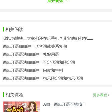
展开剩余
¡Eres tú un genio ! ¡Tú eres un genio ! ¡Es usted un
genio ! ¡Usted es un genio !（你是个天才！）
¡
hombre más /tan guapo !(这个男人多帅
Qué
啊！）
相关阅读
相关热点：
西班牙语语法细细讲
西语入门
你以为地铁上大家都还在玩手机？其实他们都在......
西班牙语细细讲：形容词或关系复句
西班牙语语法细细讲：礼貌用语
西班牙语语法细细讲：不定代词和限定词
西班牙语语法细细讲：问候和告别
西班牙语语法细细讲：指示限定词和指示代词
相关课程
更多课程
A哟，西班牙语不错哦！