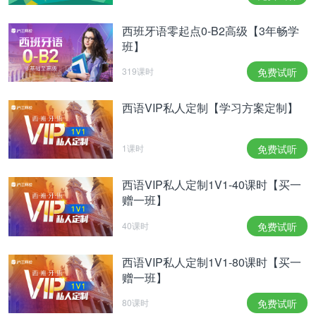
西班牙语零起点0-B2高级【3年畅学
班】
319课时
免费试听
西语VIP私人定制【学习方案定制】
1课时
免费试听
西语VIP私人定制1V1-40课时【买一
赠一班】
40课时
免费试听
西语VIP私人定制1V1-80课时【买一
赠一班】
80课时
免费试听