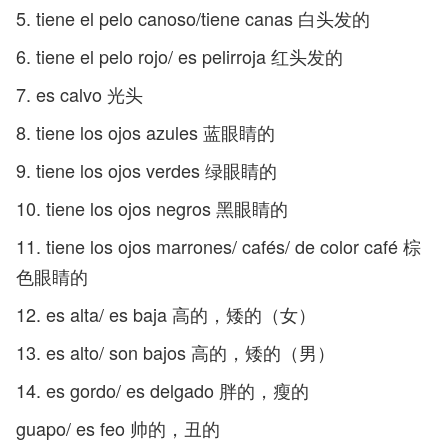
5. tiene el pelo canoso/tiene canas 白头发的
6. tiene el pelo rojo/ es pelirroja 红头发的
7. es calvo 光头
8. tiene los ojos azules 蓝眼睛的
9. tiene los ojos verdes 绿眼睛的
10. tiene los ojos negros 黑眼睛的
11. tiene los ojos marrones/ cafés/ de color café 棕
色眼睛的
12. es alta/ es baja 高的，矮的（女）
13. es alto/ son bajos 高的，矮的（男）
14. es gordo/ es delgado 胖的，瘦的
guapo/ es feo 帅的，丑的