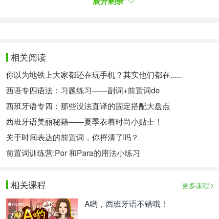
展开剩余
部的爱献给了祖国，将毕生的精力献给了我国的社会
主义建设事业。）
11）表示命令：
相关阅读
¡A trabajar! 干活！ ¡A dormer! 睡觉！
你以为地铁上大家都还在玩手机？其实他们都在......
2. con
西语专四语法：习题练习——副词+前置词de
1) 方法或工具：
西班牙语专四：那些没法直译的固定搭配大盘点
Escribe con lápiz negro. 他用黑色铅笔写字。
西班牙语美丽秘籍——夏季衣着时尚小贴士！
Hizo señales con el dedo. 他用手指了指。
关于时间表达的前置词，你捋清了吗？
2）方式：
前置词训练营:Por 和Para的用法小练习
Lo hizo con poco ruido. 他没什么动静就做了那件
事。
相关课程
更多课程
Le contestó con una sonrisa. 她（他）用一个微笑回
答他。
A哟，西班牙语不错哦！