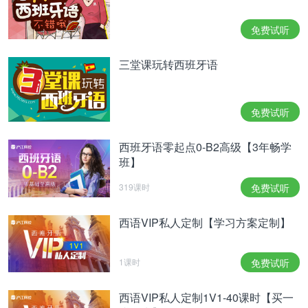
3）陪伴：
El profesor se reunió con sus alumnos. 老师和学生
免费试听
们聚会。
三堂课玩转西班牙语
Trabaja con su hermano. 他和他的兄弟一起工作。
4）条件：
Con decirle unas palabras dulces, se le pasará el
免费试听
enfado.
西班牙语零起点0-B2高级【3年畅学
只要对她说几句甜言蜜语，她的气儿就消了。（se le
班】
pasará el enfado：el enfado是主语；se是自复代
319课时
免费试听
词；le是宾格代词）
5）让步：
西语VIP私人定制【学习方案定制】
Con lo bueno que es, no lo ha conseguido.
尽管这很好，但他没有得到。
1课时
免费试听
Con tener tantas ganas, no pudo verla.
西语VIP私人定制1V1-40课时【买一
尽管他愿望强烈，但他没能见到她。