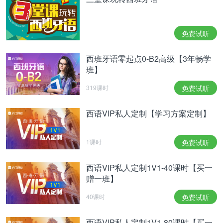
empresa había tolerado esta práctica durante más de
dos años. No obstante, el juzgado ha considerado
免费试听
probado que ningún otro trabajador accedía antes de la
西班牙语零起点0-B2高级【3年畅学
hora y que la empleada no podía justificar la necesidad
班】
de anticipar su entrada.
319课时
免费试听
提前30至45分钟到岗
西语VIP私人定制【学习方案定制】
已生效的判决书载明：该员工早在2023年底就收到
书面警告，被告知不得在早晨7:30的正式上班时间前
1课时
免费试听
进入工作场所。然而次月，她仍有多达19次在规定的
上班时间前提早30至45分钟打卡。在12月底再次受
西语VIP私人定制1V1-40课时【买一
到警告后，该行为在后续两周内仍未停止，公司因此
赠一班】
启动解雇程序。庭审中，员工辩称其初衷是为了管理
40课时
免费试听
工作负荷，且公司对此行为已容忍超过两年。但法院
确认，无其他员工提前到岗，且该员工无法证明其提
西语VIP私人定制1V1-80课时【买一