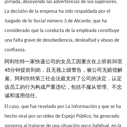
jornada, desoyendo las advertencias de sus superiores.
La decisión de la empresa ha sido respaldada por el
Juzgado de lo Social número 3 de Alicante, que ha
considerado que la conducta de la empleada constituye
una falta grave de desobediencia, deslealtad y abuso de
confianza.
阿利坎特一家快递公司的女员工因屡次在上班前30至
45分钟提前到岗，且无视上级警告，被公司无赔偿解
雇。阿利坎特第三社会法庭支持了公司的决定，认定
该员工的行为构成严重违纪，包括不服从管理、不忠
诚和滥用信任。
El caso, que fue revelado por La Información y que se ha
hecho viral por un vídeo de Espejo Público, ha generado
sorpresa al tratarse de una situación poco habitual, en la