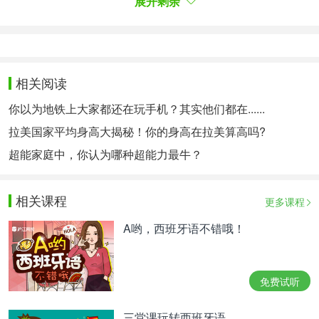
展开剩余
Entre 30 y 45 minutos antes
La sentencia, que ya es firme, recoge que la empleada
相关阅读
fue advertida por escrito a finales de 2023 de que no
你以为地铁上大家都还在玩手机？其实他们都在......
podía acceder a las instalaciones antes de las 7.30 de la
拉美国家平均身高大揭秘！你的身高在拉美算高吗?
mañana, horario oficial de entrada. Sin embargo, en el
超能家庭中，你认为哪种超能力最牛？
mes siguiente, la trabajadora fichó hasta en 19 ocasiones
entre 30 y 45 minutos antes de la hora establecida. Tras
相关课程
更多课程
una nueva advertencia a finales de diciembre, la
A哟，西班牙语不错哦！
conducta se mantuvo durante las dos semanas
siguientes, lo que llevó a la empresa a proceder al
免费试听
despido. Durante el juicio, la empleada argumentó que
su intención era gestionar la carga de trabajo, y que la
三堂课玩转西班牙语