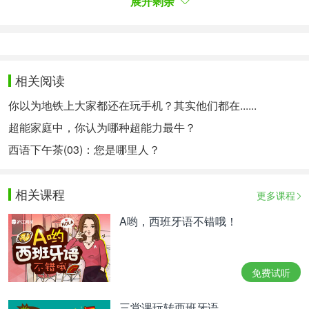
展开剩余
Pero cabe recurso, y el Consorcio Industrial de
Alimentos ya ha adelantado que no se va a rendir
aquí: “CIAL ejercerá todas las acciones legales que
相关阅读
la normativa contempla, interponiendo un recurso
de nulidad, a fin de que la resolución sea revisada”,
你以为地铁上大家都还在玩手机？其实他们都在......
ha declarado un portavoz al citado periódico
超能家庭中，你认为哪种超能力最牛？
chileno.
西语下午茶(03)：您是哪里人？
但本案仍可上诉，食品工业集团已明确表示绝不就此
罢休："CIAL将采取法律规定的一切法律行动，提起
相关课程
更多课程
无效诉讼，以期对该判决进行复审。"该集团发言人
A哟，西班牙语不错哦！
向智利媒体作出上述声明。
Qué hacer si te ocurre
免费试听
Según la asesoría Legaltik, cuando un trabajador
detecta que su empresa ha realizado un ingreso
三堂课玩转西班牙语