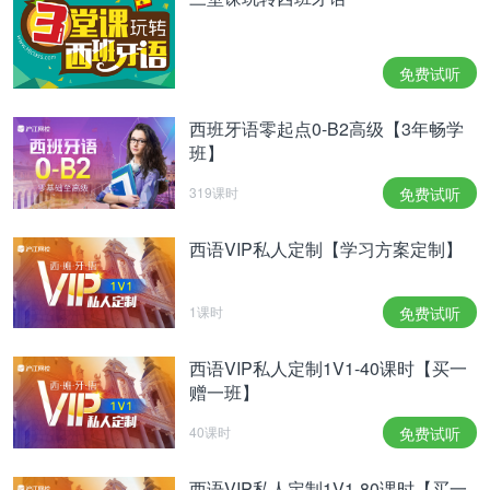
superior al acordado en la nómina, se enfrenta a
una situación que puede tener implicancias legales.
免费试听
En primer lugar, la legislación reconoce el derecho
de la compañía a reclamar cualquier pago indebido,
西班牙语零起点0-B2高级【3年畅学
班】
derecho que se mantiene vigente mientras el
contrato laboral esté en activo, al firmar el finiquito o
319课时
免费试听
incluso tras la finalización de la relación laboral.
西语VIP私人定制【学习方案定制】
若您遭遇此类情况该如何应对
据Legaltik法律咨询机构指出，当员工发现公司支付
1课时
免费试听
的薪资超出约定数额时，将面临可能产生法律后果的
西语VIP私人定制1V1-40课时【买一
局面。首先，法律承认企业有权追索任何不当支付
赠一班】
——这项权利在劳动合同存续期间、签署离职结算
40课时
免费试听
时、甚至劳动关系终止后始终有效。
西语VIP私人定制1V1-80课时【买一