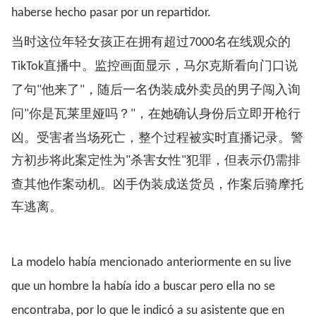
haberse hecho pasar por un repartidor.
当时这位年轻女孩正在拥有超过
名在线观众的
7000
直播中。监控画面显示，马尔克斯看向门口说
TikTok
了句
他来了
，随后一名伪装成外卖员的男子闯入询
"
"
问
你是瓦莱里娅吗？
，在她确认身份后立即开枪行
"
"
凶。受害者当场死亡，整个过程被实时直播记录。警
方初步将此案定性为
杀害女性
犯罪，但表示仍需排
"
"
查其他作案动机。凶手伪装成送货员，作案后骑摩托
车逃离。
La modelo había mencionado anteriormente en su live
que un hombre la había ido a buscar pero ella no se
encontraba, por lo que le indicó a su asistente que en