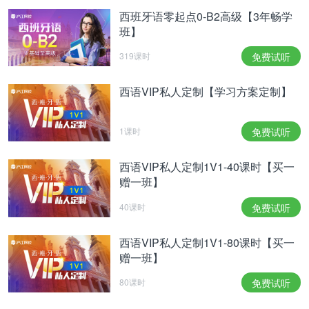
西班牙语零起点0-B2高级【3年畅学
班】
319课时
免费试听
西语VIP私人定制【学习方案定制】
1课时
免费试听
西语VIP私人定制1V1-40课时【买一
赠一班】
40课时
免费试听
西语VIP私人定制1V1-80课时【买一
赠一班】
80课时
免费试听