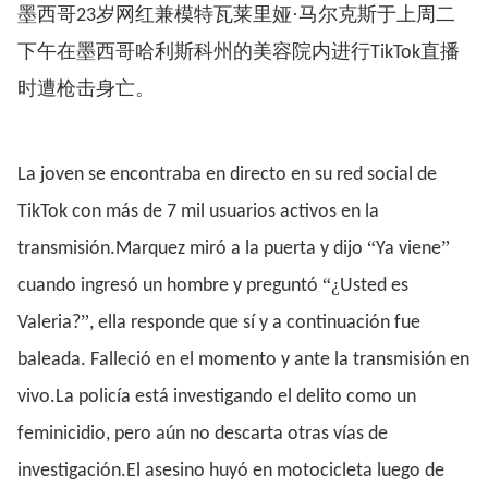
墨西哥
岁网红兼模特瓦莱里娅·马尔克斯于上周二
23
下午在墨西哥哈利斯科州的美容院内进行
直播
TikTok
时遭枪击身亡。
La joven se encontraba en directo en su red social de
TikTok con más de 7 mil usuarios activos en la
“
”
transmisión.Marquez miró a la puerta y dijo
Ya viene
“¿
cuando ingresó un hombre y preguntó
Usted es
”
Valeria?
, ella responde que sí y a continuación fue
baleada. Falleció en el momento y ante la transmisión en
vivo.La policía está investigando el delito como un
feminicidio, pero aún no descarta otras vías de
investigación.El asesino huyó en motocicleta luego de