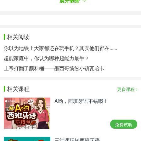
展开剩余
La reina además lo ha llevado con sandalias planas
y unos pendientes largo de Cooloook, con precio de
249 €.
王后还搭配了Cooloook的平底凉鞋和长耳环，售价
相关阅读
249欧元。
你以为地铁上大家都还在玩手机？其实他们都在......
超能家庭中，你认为哪种超能力最牛？
未经允许，请勿转载。
上帝打翻了颜料桶——墨西哥缤纷小镇瓦哈卡
相关热点：
商务西语
相关课程
更多课程
A哟，西班牙语不错哦！
免费试听
三堂课玩转西班牙语