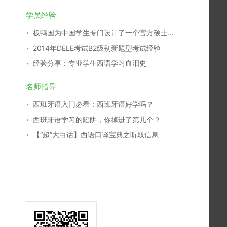
学员经验
板鸭国为中国学生专门设计了一个官方硕士专业
2014年DELE考试B2级别新题型考试经验
经验分享：专业学生西语学习血泪史
名师指导
西班牙语入门必看：西班牙语好学吗？
西班牙语学习的陷阱，你掉进了第几个？
【“超”大白话】西语口译宝典之听取信息