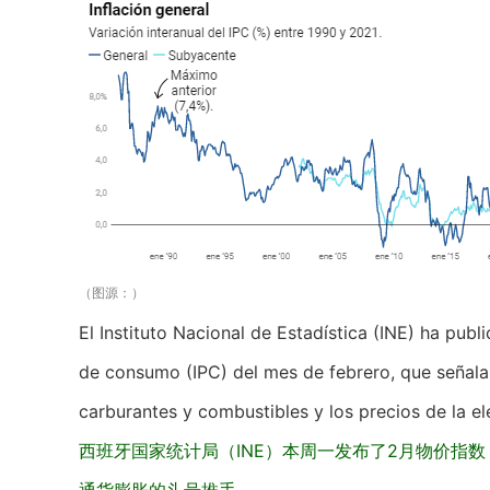
（图源：）
El Instituto Nacional de Estadística (INE) ha pub
de consumo (IPC) del mes de febrero, que señala a
carburantes y combustibles y los precios de la el
西班牙国家统计局（INE）本周一发布了2月物价指数