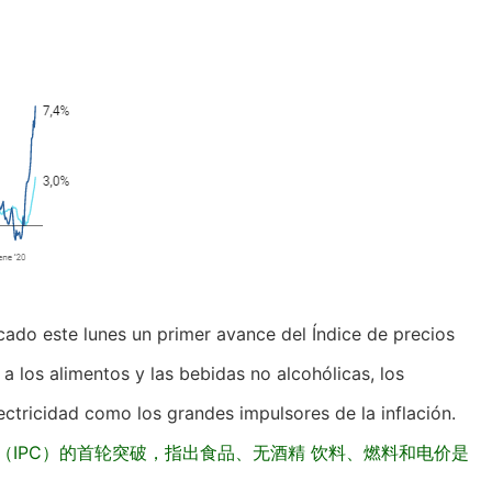
licado este lunes un primer avance del Índice de precios
 los alimentos y las bebidas no alcohólicas, los
ectricidad como los grandes impulsores de la inflación.
（IPC）的首轮突破，指出食品、无酒精 饮料、燃料和电价是