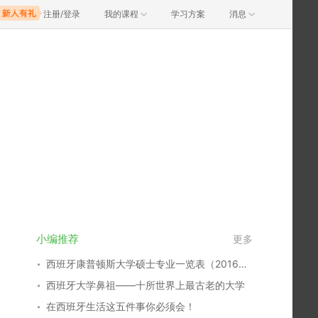
注册/登录
我的课程
学习方案
消息
小编推荐
更多
西班牙康普顿斯大学硕士专业一览表（2016~2017）
西班牙大学鼻祖——十所世界上最古老的大学
在西班牙生活这五件事你必须会！