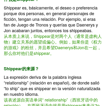
Shippear es, básicamente, el deseo o preferencia
porque dos personas, en general personajes de
ficción, tengan una relación. Por ejemplo, si eras
fan de Juego de Tronos y querías que Daenerys y
Jon acabaran juntos, entonces los shippeabas.
从本质上来说，Shippear是对两个人（通常是虚构人
物）建立关系的愿望或偏心。例如，如果你是《权力
的游戏》的粉丝，并且希望Daenerys和Jon在一起，
那么你对他们是shippear。
Shippear的来源？
La expresión deriva de la palabra inglesa
“relationship” (relación en español), de donde salió
“to ship” que es shippear en la versión naturalizada
en nuestro idioma.
该表述源自英语单词“ relationship”（西班牙语中的
relación），在西班牙语中就是用shippear来表达“to