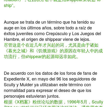
ship”。
Aunque se trata de un término que ha tenido su
auge en los últimos años, sobre todo a raíz de
éxitos juveniles como Crepúsculo y Los Juegos del
Hambre, el origen de shippear viene de lejos.
尽管这是个在近几年才兴起的词，尤其是由于诸如
《暮光之城》和《饥饿游戏》的原因在年轻人中的成
功流行，但shippear的起源却远非如此。
De acuerdo con los datos de los foros de fans de
Expediente X, en mayo del 96 los seguidores de
Scully y Mulder ya utilizaban este término con
normalidad para expresar el deseo de que los
personajes estuvieran juntos.
根据《X档案》粉丝论坛的数据，1996年5月，Scully