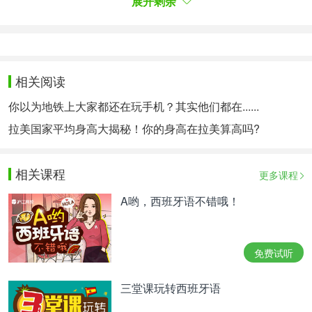
展开剩余
相关阅读
排在第二的是Rosalía和J Balvin合作的《Con
你以为地铁上大家都还在玩手机？其实他们都在......
Altura》。
这首火爆今夏的大热单曲一经推出，就像
拉美国家平均身高大揭秘！你的身高在拉美算高吗?
病毒一样扎根于人们的脑海之中，让人不可自拔。今
年是Rosalía走向事业巅峰的一年，不仅提名了格莱
美的最佳新人奖，大大小小的奖项拿到手软，还获得
相关课程
更多课程
了和众多国际巨星合作的机会。一边开着一场又一场
A哟，西班牙语不错哦！
火爆的巡演，还能保证高质量音乐作品的输出。这首
歌在YouTube上也有近10亿的点击量。
免费试听
歌曲视频戳
三堂课玩转西班牙语
>>>https://v.qq.com/x/page/o0030soylwv.html