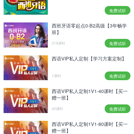
免费试听
西班牙语零起点0-B2高级【3年畅学
班】
319课时
免费试听
西语VIP私人定制【学习方案定制】
1课时
免费试听
西语VIP私人定制1V1-40课时【买一
赠一班】
紧随其后的是
Anuel AA和Karol G这对情侣搭档合作
40课时
免费试听
的爱之宣言《Secreto》。
另外小编强烈推荐Karol G
西语VIP私人定制1V1-80课时【买一
的《Ocean》，温温柔柔的情歌简直太适合冬天了！
赠一班】