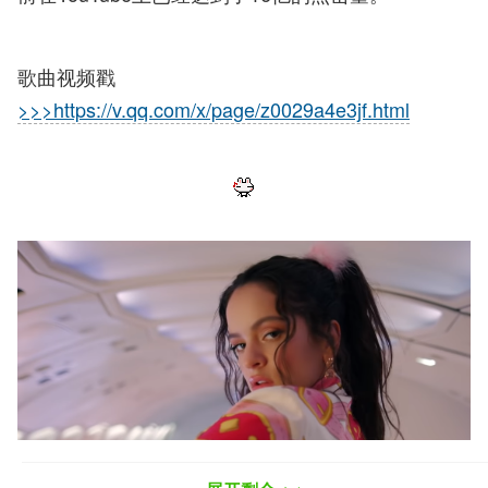
歌曲视频戳
>>>https://v.qq.com/x/page/z0029a4e3jf.html