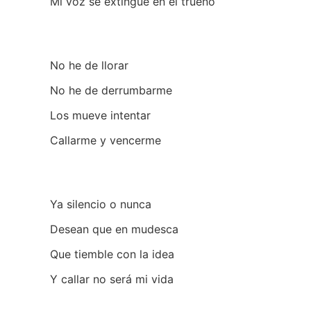
Mi voz se extingue en el trueno
No he de llorar
No he de derrumbarme
Los mueve intentar
Callarme y vencerme
Ya silencio o nunca
Desean que en mudesca
Que tiemble con la idea
Y callar no será mi vida