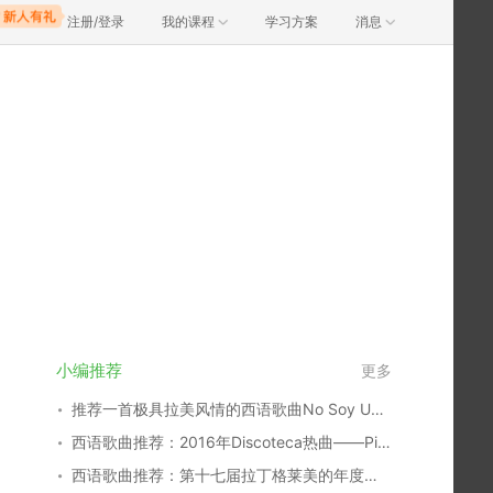
注册/登录
我的课程
学习方案
消息
小编推荐
更多
推荐一首极具拉美风情的西语歌曲No Soy Una De Esas！
西语歌曲推荐：2016年Discoteca热曲——Picky
西语歌曲推荐：第十七届拉丁格莱美的年度之歌——La Bicicleta