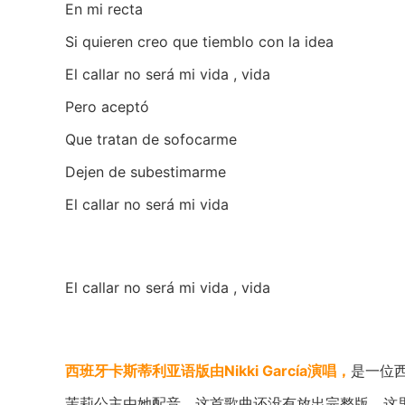
En mi recta
Si quieren creo que tiemblo con la idea
El callar no será mi vida , vida
Pero aceptó
Que tratan de sofocarme
Dejen de subestimarme
El callar no será mi vida
El callar no será mi vida , vida
西班牙卡斯蒂利亚语版由Nikki García演唱，
是一位
茉莉公主由她配音。这首歌曲还没有放出完整版，这里为大