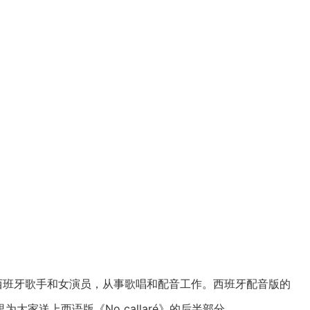
西班牙歌手和女演员，从事歌唱和配音工作。西班牙配音版的
家送上西语版《No callaré》的后半部分。