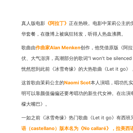
真人版电影
《阿拉丁》
正在热映。电影中茉莉公主的
华套餐，在微博上被疯狂转发，听得人热血沸腾。
歌曲由
作曲家Alan Menken
创作，他凭借原版《阿拉丁
伏、大气澎湃，高潮部分的歌词“I won't be silenced
恍然想到此前《冰雪奇缘》的大热歌曲《Let it g
这首歌由茉莉公主的
Naomi Scot
本人演唱，唱功扎
明可以靠颜值偏偏还要考唱功的新生代女神。在出演电
檬大嘴巴》。
一如之前《冰雪奇缘》热门歌曲《Let it go》有西班
语（castellano）版本名为《No callaré》，拉美