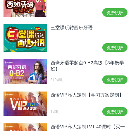
4. corromper
tr. 使腐烂，使腐化；败坏
5. karma
m. 因果报应
免费试听
6. brahmán
m. 婆罗门
三堂课玩转西班牙语
",="" "helvetica="" neue",="" stheiti,="" "microsoft=""
yahei",="" tahoma,="" sans-serif"="">
声明：本内容
免费试听
为沪江西语整理，
未经允许，请勿转载！
西班牙语零起点0-B2高级【3年畅学
班】
319课时
免费试听
西语VIP私人定制【学习方案定制】
1课时
免费试听
西语VIP私人定制1V1-40课时【买一