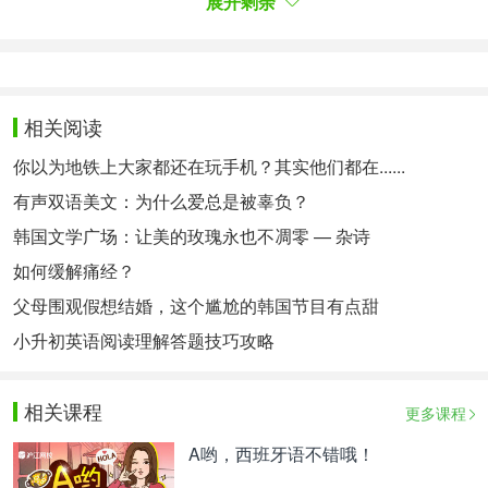
展开剩余
2. los hábitos alimenticios
3. 22%
4. profundizar
相关阅读
5. corromper su alma
你以为地铁上大家都还在玩手机？其实他们都在......
6. cometer actos estúpidos
有声双语美文：为什么爱总是被辜负？
韩国文学广场：让美的玫瑰永也不凋零 — 杂诗
7. se reencarnarán
如何缓解痛经？
父母围观假想结婚，这个尴尬的韩国节目有点甜
【重点词汇】
小升初英语阅读理解答题技巧攻略
1. casta
f. 种姓
2. hinduismo
m. 印度教
相关课程
更多课程
3. despistado
adj. 迷惘的
A哟，西班牙语不错哦！