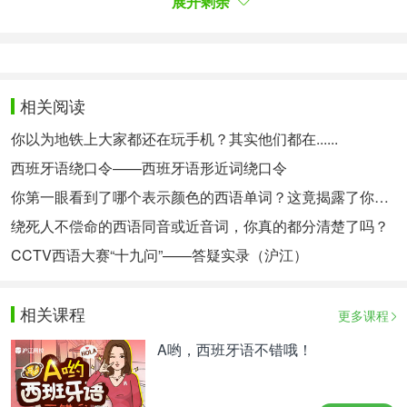
展开剩余
Al mal tiempo, buena cara.
即使生活再苦再难，也要微笑面对。
Trabajo deprisa para vivir despacio.
快速工作，慢速生活。
相关阅读
Amigas por siempre, unidas contra todo en la vida.
你以为地铁上大家都还在玩手机？其实他们都在......
永远的朋友，总会一起面对生活的风风雨雨。
西班牙语绕口令——西班牙语形近词绕口令
No es fácil conocerse en un mundo tan grande.
你第一眼看到了哪个表示颜色的西语单词？这竟揭露了你的特点！
世界这么大，能遇见，不容易。
绕死人不偿命的西语同音或近音词，你真的都分清楚了吗？
CCTV西语大赛“十九问”——答疑实录（沪江）
勇气和坚持
相关课程
更多课程
勇气就是一种坚韧；正因为它是一种坚韧，才使我们
具有任何形式的自我否定和自我战胜的能力。
A哟，西班牙语不错哦！