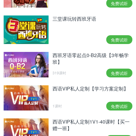
Un viaje de diez mil kilómetros empieza por un solo
免费试听
paso.
三堂课玩转西班牙语
千里之行，始于足下。
Menos miedo y más valor. Menos lágrimas y más
免费试听
fe.
少一些恐惧多一些勇气，少一些泪水多一些信仰。
西班牙语零起点0-B2高级【3年畅学
班】
Los grandes trabajos no son hechos por la fuerza,
sino por la perseverancia.
319课时
免费试听
伟大的工程不是费力建成的，而是靠恒心。
西语VIP私人定制【学习方案定制】
努力和尝试
1课时
免费试听
苏格拉底说：
世界上最快乐的事，莫过于为理想而奋
西语VIP私人定制1V1-40课时【买一
斗。
赠一班】