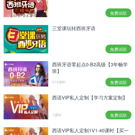
免费试听
三堂课玩转西班牙语
免费试听
西班牙语零起点0-B2高级【3年畅学
班】
319课时
免费试听
西语VIP私人定制【学习方案定制】
1课时
免费试听
西语VIP私人定制1V1-40课时【买一