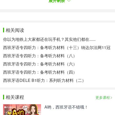
展开剩余
4. se le puede ver escalando
5. sin antecedentes judiciales
【重点词汇】
相关阅读
1. presidente
m. 主席；总统；最高负责人
你以为地铁上大家都还在玩手机？其实他们都在......
2. suspender
tr. 使挂起
西班牙语专四听力：备考听力材料（十三）纳达尔法网11冠
3. fachada
f.（建筑物的）面，侧
西班牙语专四听力：备考听力材料（八）
声明：本内容为沪江西语整理，
未经允许，请勿转
西班牙语专四听力：备考听力材料（六）
载！
西班牙语专四听力：备考听力材料（四）
西班牙语DELE B1听力：系列听力材料（二）
相关热点：
西班牙语专四
好听的西语歌曲
相关课程
更多课程
A哟，西班牙语不错哦！