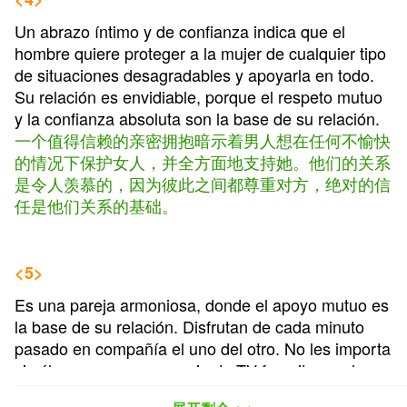
Un abrazo íntimo y de confianza indica que el
hombre quiere proteger a la mujer de cualquier tipo
de situaciones desagradables y apoyarla en todo.
Su relación es envidiable, porque el respeto mutuo
y la confianza absoluta son la base de su relación.
一个值得信赖的亲密拥抱暗示着男人想在任何不愉快
的情况下保护女人，并全方面地支持她。他们的关系
是令人羡慕的，因为彼此之间都尊重对方，绝对的信
任是他们关系的基础。
<5>
Es una pareja armoniosa, donde el apoyo mutuo es
la base de su relación. Disfrutan de cada minuto
pasado en compañía el uno del otro. No les importa
si sólo es para ver su serie de TV favorita en el
sillón o practicar deportes extremos juntos.