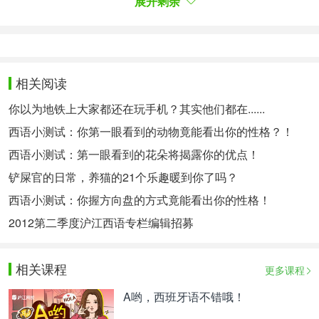
展开剩余
这是非常和谐的一对，相互扶持是这段关系的基础。
他们享受彼此在一起所度过的每一分钟。他们不在乎
仅仅在沙发上看喜欢的电视剧，或是一起挑战极限运
动。
相关阅读
<6>
你以为地铁上大家都还在玩手机？其实他们都在......
西语小测试：你第一眼看到的动物竟能看出你的性格？！
No acostumbran a exponer sus sentimientos.
Ambos respetan los límites personales e intereses
西语小测试：第一眼看到的花朵将揭露你的优点！
del otro. Y en el fondo los dos son unos románticos
铲屎官的日常，养猫的21个乐趣暖到你了吗？
empedernidos.
西语小测试：你握方向盘的方式竟能看出你的性格！
他们不习惯将彼此间的感情表露出来。双方都尊重对
方的个人界限和兴趣。私下里两人都是极度的浪漫主
2012第二季度沪江西语专栏编辑招募
义者。
相关课程
更多课程
<7>
A哟，西班牙语不错哦！
Tienen muchas selfies en pareja, tomadas con un