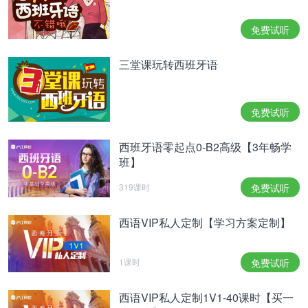
gusto impecable. Tienden a mostrar su afecto en
público. Y todos sus amigos creen que son una
免费试听
pareja bonita. Comparten muchos intereses en
común, así que jamás se aburrirán el uno del otro.
三堂课玩转西班牙语
他们有很多情侣自拍照，拍摄得完美无缺。往往会公
开表达爱意。所有朋友都认为他们是甜蜜养眼的一
对。有许多共同的兴趣爱好，因此他们永远不会彼此
免费试听
厌倦。
西班牙语零起点0-B2高级【3年畅学
班】
未经允许，请勿转载！
319课时
免费试听
相关热点：
西班牙语小测试
西班牙语就业前景
西语VIP私人定制【学习方案定制】
1课时
免费试听
西语VIP私人定制1V1-40课时【买一