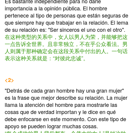
Es bastante independiente para no darle
importancia a la opinión pública. El hombre
pertenece al tipo de personas que están seguras de
que siempre hay que trabajar en la relación. El lema
de su relación es: "Ser sinceros el uno con el otro".
在这种类型的关系中，女人以男人为荣，并能够把这
一点告诉全世界。且非常独立，不在乎公众看法。男
人则属于那种确定会在这段关系中付出的人。一句话
表示这种关系就是：“对彼此忠诚”。
<2>
"Detrás de cada gran hombre hay una gran mujer"
es la frase que mejor describe su relación. La mujer
llama la atención del hombre para mostrarle las
cosas que de verdad importan y le dice en qué
debe enfocarse en este momento. Con este tipo de
apoyo se pueden lograr muchas cosas.