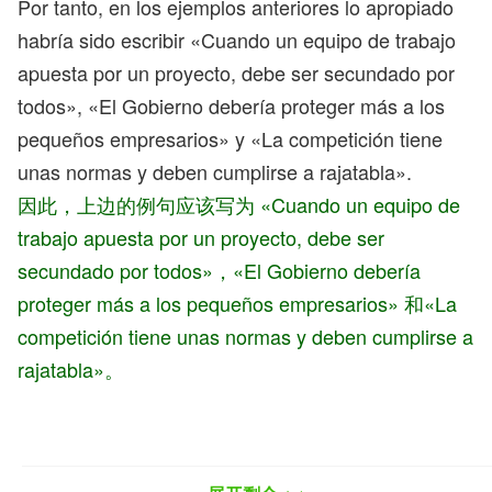
Por tanto, en los ejemplos anteriores lo apropiado
habría sido escribir «Cuando un equipo de trabajo
apuesta por un proyecto, debe ser secundado por
todos», «El Gobierno debería proteger más a los
pequeños empresarios» y «La competición tiene
unas normas y deben cumplirse a rajatabla».
因此，上边的例句应该写为 «Cuando un equipo de
trabajo apuesta por un proyecto, debe ser
secundado por todos»，«El Gobierno debería
proteger más a los pequeños empresarios» 和«La
competición tiene unas normas y deben cumplirse a
rajatabla»。
Para indicar posibilidad o suposición, en cambio, sí
se puede emplear deber tanto con la preposición de