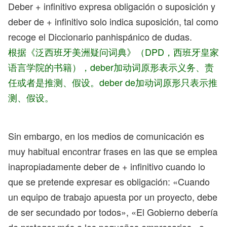
Deber + infinitivo expresa obligación o suposición y
deber de + infinitivo solo indica suposición, tal como
recoge el Diccionario panhispánico de dudas.
根据《泛西班牙美洲疑问词典》（DPD，西班牙皇家
语言学院的书籍），deber加动词原形表示义务、责
任或者是推测、假设。deber de加动词原形只表示推
测、假设。
Sin embargo, en los medios de comunicación es
muy habitual encontrar frases en las que se emplea
inapropiadamente deber de + infinitivo cuando lo
que se pretende expresar es obligación: «Cuando
un equipo de trabajo apuesta por un proyecto, debe
de ser secundado por todos», «El Gobierno debería