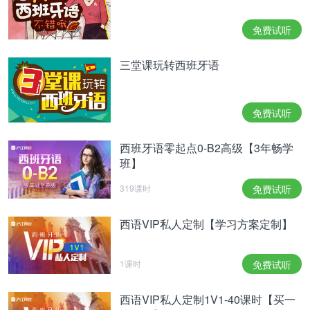
相关热点：
西班牙语常用表达用法辨析
西班牙语翻译
免费试听
三堂课玩转西班牙语
免费试听
西班牙语零起点0-B2高级【3年畅学
班】
319课时
免费试听
西语VIP私人定制【学习方案定制】
1课时
免费试听
西语VIP私人定制1V1-40课时【买一