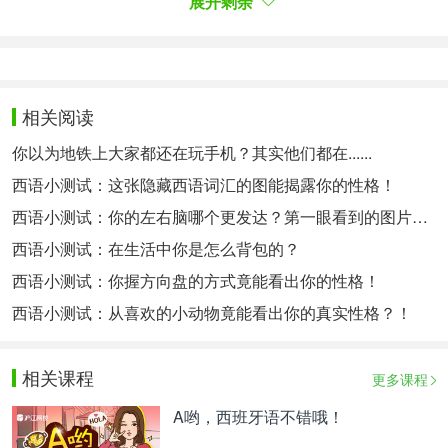
展开剩余
ues un equilibrio entre cerebro y corazón.
你做事高效，注重实践，能在问题妨碍到日常生活之
前找到解决方法。你非常理性，在面对大多数情况时
都有明确的目标，然而，这可能会让你成为一个死板
的人。因此，建议你找到理智与感性之间的平衡点。
相关阅读
未经允许，请勿转载！
你以为地铁上大家都还在玩手机？其实他们都在......
西语小测试：这张隐藏西语词汇的图能揭露你的性格！
相关热点：
西班牙语小测试
西班牙语语法
西语小测试：你的左右脑哪个更发达？第一眼看到的图片来揭秘！
西语小测试：在生活中你是怎么背包的？
西语小测试：你握方向盘的方式竟能看出你的性格！
西语小测试：从喜欢的小动物竟能看出你的真实性格？！
相关课程
更多课程
A哟，西班牙语不错哦！