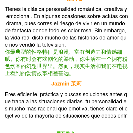
Tienes la clásica personalidad romántica, creativa y
emocional. En algunas ocasiones sobre actúas con
drama, pues corres el riesgo de vivir en un mundo
de fantasía donde todo es color rosa. Sin embargo,
la vida real dista mucho de las historias de amor qu
e nos vendió la televisión.
你最典型的性格特征是浪漫、富有创造力和情感细
腻。你有时会有戏剧化的举动，你生活在一个拥有粉
色氛围的幻想世界里。然而，现实生活和我们在电视
上看到的爱情故事相差甚远。
Jazmín 茉莉
Eres eficiente, práctica y buscas soluciones antes q
ue traba a las situaciones diarias. tu personalidad e
s mucho más racional que emotiva, tienes claro el o
bjetivo de la mayoría de situaciones que debes enfr
entar, sin embargo, corres el riesgo de volverte una
persona rígida. Por eso, es recomendable que busq