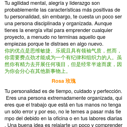
Tu agilidad mental, alegría y liderazgo son
probablemente las características más positivas de
tu personalidad, sin embargo, te cuesta un poco ser
una persona disciplinada y organizada. Aunque
tienes la energía vital para emprender cualquier
proyecto, a menudo no terminas aquello que
empiezas porque te distraes en algo nuevo.
你的优点是思维敏捷、乐观且具有领袖气质，然而，
你需要费点劲才能成为一个有纪律和组织力的人。虽
然你有精力去开展任何项目，但是经常半途而废，因
为你会分心在其他新事物上。
Rosa 玫瑰
Tu personalidad es de tiempo, cuidado y perfección.
Eres una persona extremadamente organizada, qui
eres que el trabajo que está en tus manos no tenga
un sólo error y por eso, no le temes a pasar más tie
mpo del debido en la oficina o en tus labores diarias
. Una buena idea es relajarte un poco y comprender