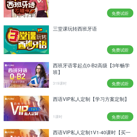
免费试听
三堂课玩转西班牙语
免费试听
西班牙语零起点0-B2高级【3年畅学
班】
319课时
免费试听
西语VIP私人定制【学习方案定制】
1课时
免费试听
西语VIP私人定制1V1-40课时【买一