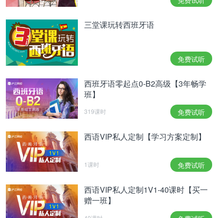
免费试听
三堂课玩转西班牙语
免费试听
西班牙语零起点0-B2高级【3年畅学
班】
319课时
免费试听
西语VIP私人定制【学习方案定制】
1课时
免费试听
西语VIP私人定制1V1-40课时【买一
赠一班】
40课时