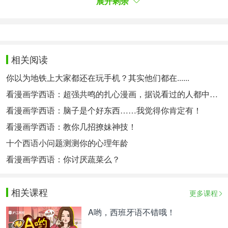
你年纪更大了，不是吗？
展开剩余
Pues claro. Como los vinos buenos.
那当然了，就像那些好酒一样。
未经允许，请勿转载！
相关阅读
你以为地铁上大家都还在玩手机？其实他们都在......
相关热点：
看漫画学西语
西班牙语就业前景
看漫画学西语：超强共鸣的扎心漫画，据说看过的人都中枪了！
看漫画学西语：脑子是个好东西……我觉得你肯定有！
看漫画学西语：教你几招撩妹神技！
十个西语小问题测测你的心理年龄
看漫画学西语：你讨厌蔬菜么？
相关课程
更多课程
A哟，西班牙语不错哦！