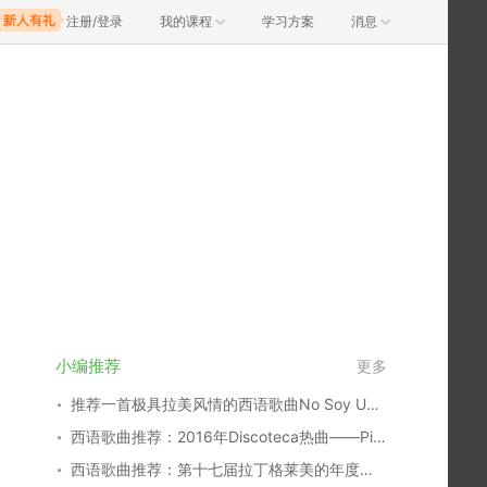
注册/登录
我的课程
学习方案
消息
小编推荐
更多
推荐一首极具拉美风情的西语歌曲No Soy Una De Esas！
西语歌曲推荐：2016年Discoteca热曲——Picky
西语歌曲推荐：第十七届拉丁格莱美的年度之歌——La Bicicleta