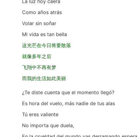
La luz hoy caerá
Como años atrás
Volar sin soñar
Mi vida es tan bella
这光芒在今日将要散落
就像多年之后
飞翔中不再有梦
而我的生活如此美丽
¿Te diste cuenta que el momento llegó?
Es hora del vuelo, más nadie de tus alas
Tú eres valiente
No importa que duela,
En la crueldad del mundo vas derramando esper