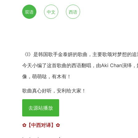
双语
中文
西语
《I》是韩国歌手金泰妍的歌曲，主要歌颂对梦想的
今天小编了这首歌曲的西语翻唱，由Aki Chan演
像，萌萌哒，有木有！
歌曲真心好听，安利给大家！
去源站播放
✿【中西对译】✿