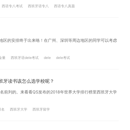
西语专八考试
西班牙语专八
西语专八真题
香港地区的安排终于出来咯！在广州、深圳等周边地区的同学可以考虑
含金量
西班牙语dele考试
dele
dele考试
西班牙读书该怎么选学校呢？
前列的。来看看QS发布的2018年世界大学排行榜里西班牙大学
排名
西班牙大学
西班牙留学