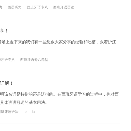
力
西语听力
西班牙语专八
西班牙语语速
分享！
从考场上走下来的我们有一些想跟大家分享的经验和吐槽，跟着沪江
班牙语专八
西班牙语专八题型
详解！
明该名词是特指的还是泛指的。在西班牙语学习的过程中，你对西
具体讲讲冠词的基本用法。
西班牙语语法
lo
la