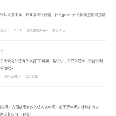
个语法点并不难，只要掌握住精髓，什么gustar什么同类型动词那都
牙语入门
DELE
西语进阶大app
西语词汇
？
比索之外还有什么货币?科朗、格查尔、雷亚尔还有...强势玻利
单位吧~
索
阿根廷货币
拉美文化
到在听力方面缺乏有效的练习资料呢？鉴于历年听力材料多出自
大家试着练习一下哦！