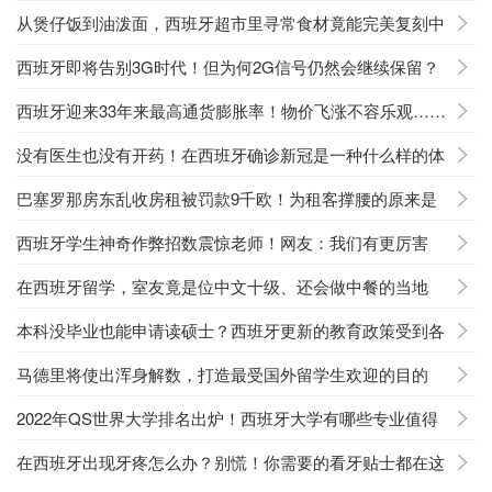
就够了
从煲仔饭到油泼面，西班牙超市里寻常食材竟能完美复刻中
餐？！
西班牙即将告别3G时代！但为何2G信号仍然会继续保留？
西班牙迎来33年来最高通货膨胀率！物价飞涨不容乐观……
没有医生也没有开药！在西班牙确诊新冠是一种什么样的体
验？
巴塞罗那房东乱收房租被罚款9千欧！为租客撑腰的原来是
它……
西班牙学生神奇作弊招数震惊老师！网友：我们有更厉害
的……
在西班牙留学，室友竟是位中文十级、还会做中餐的当地
人？！
本科没毕业也能申请读硕士？西班牙更新的教育政策受到各
大学支持！
马德里将使出浑身解数，打造最受国外留学生欢迎的目的
地！
2022年QS世界大学排名出炉！西班牙大学有哪些专业值得
选择？
在西班牙出现牙疼怎么办？别慌！你需要的看牙贴士都在这