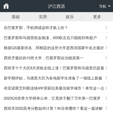
沪江西语
导航
基础
实用
娱乐
更多
在巴塞罗那，手机绑成这样才敢上街？
巴塞罗那和马德里租金疯涨，600欧左右只能租到奇葩户
型？
根据QS最新排名，阿根廷的这所大学是西语国家中名次最好
的前三？
西班牙最好的10所大学，巴塞罗那自治稳居第一
西班牙十个大区8月房租全线上涨！巴塞罗那和马德里仍是最
贵的…
新学期伊始，马德里大区为各地留学生准备了一项线上新服
务！
布宜诺斯艾利斯连续4年荣获拉美最佳留学城市！单凭这一点
它就赢了
2023QS世界大学榜单公布，它竟然干翻了万年第一巴塞罗
那大学
西班牙2022高考分数如何计算？科目有哪些？看这一篇讲解