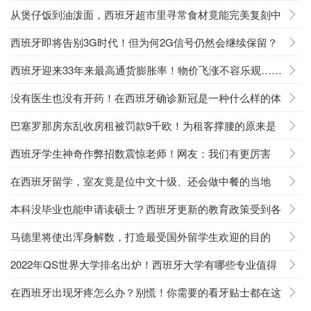
就够了
从煲仔饭到油泼面，西班牙超市里寻常食材竟能完美复刻中
餐？！
西班牙即将告别3G时代！但为何2G信号仍然会继续保留？
西班牙迎来33年来最高通货膨胀率！物价飞涨不容乐观……
没有医生也没有开药！在西班牙确诊新冠是一种什么样的体
验？
巴塞罗那房东乱收房租被罚款9千欧！为租客撑腰的原来是
它……
西班牙学生神奇作弊招数震惊老师！网友：我们有更厉害
的……
在西班牙留学，室友竟是位中文十级、还会做中餐的当地
人？！
本科没毕业也能申请读硕士？西班牙更新的教育政策受到各
大学支持！
马德里将使出浑身解数，打造最受国外留学生欢迎的目的
地！
2022年QS世界大学排名出炉！西班牙大学有哪些专业值得
选择？
在西班牙出现牙疼怎么办？别慌！你需要的看牙贴士都在这