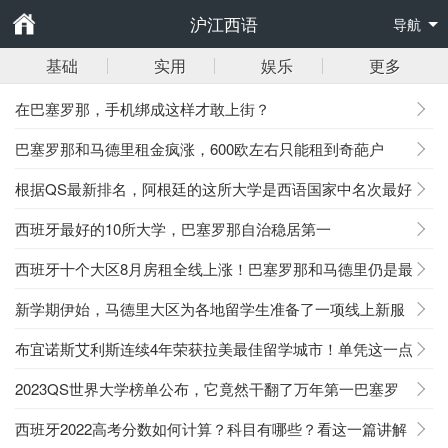
沪江西语
导航
基础
实用
娱乐
更多
在巴塞罗那，手机绑成这样才敢上街？
巴塞罗那和马德里租金疯涨，600欧左右只能租到奇葩户
型？
根据QS最新排名，阿根廷的这所大学是西语国家中名次最好
的前三？
西班牙最好的10所大学，巴塞罗那自治稳居第一
西班牙十个大区8月房租全线上涨！巴塞罗那和马德里仍是最
贵的…
新学期伊始，马德里大区为各地留学生准备了一项线上新服
务！
布宜诺斯艾利斯连续4年荣获拉美最佳留学城市！单凭这一点
它就赢了
2023QS世界大学榜单公布，它竟然干翻了万年第一巴塞罗
那大学
西班牙2022高考分数如何计算？科目有哪些？看这一篇讲解