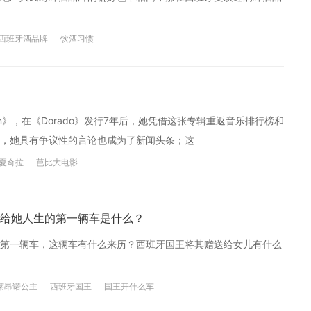
西班牙酒品牌
饮酒习惯
lloran》，在《Dorado》发行7年后，她凭借这张专辑重返音乐排行榜和
，她具有争议性的言论也成为了新闻头条；这
夏奇拉
芭比大电影
给她人生的第一辆车是什么？
第一辆车，这辆车有什么来历？西班牙国王将其赠送给女儿有什么
莱昂诺公主
西班牙国王
国王开什么车