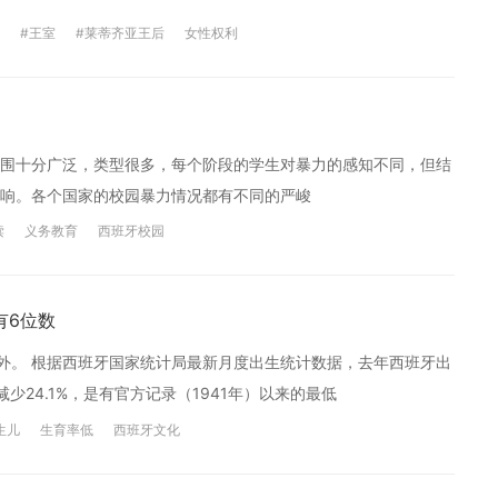
#王室
#莱蒂齐亚王后
女性权利
围十分广泛，类型很多，每个阶段的学生对暴力的感知不同，但结
响。各个国家的校园暴力情况都有不同的严峻
读
义务教育
西班牙校园
有6位数
例外。 根据西班牙国家统计局最新月度出生统计数据，去年西班牙出
年减少24.1%，是有官方记录（1941年）以来的最低
生儿
生育率低
西班牙文化