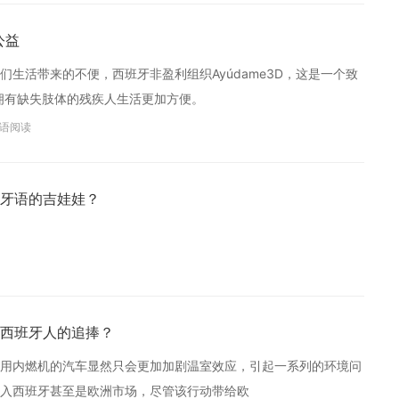
公益
生活带来的不便，西班牙非盈利组织Ayúdame3D，这是一个致
拥有缺失肢体的残疾人生活更加方便。
语阅读
牙语的吉娃娃？
西班牙人的追捧？
用内燃机的汽车显然只会更加加剧温室效应，引起一系列的环境问
入西班牙甚至是欧洲市场，尽管该行动带给欧