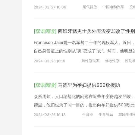
尾气排放
中国电动汽车
充
2024-03-27 10:06
[双语阅读]
西班牙猛男士兵外表没变却改了性别
Francisco Jaier是一名军龄二十年的现役军人
自己身份证上的性别从“男”变成了“女”。然而，他明
跨性别法案
修改性别
性别
2024-03-26 16:19
[双语阅读]
马德里为孕妇提供500欧援助
众所周知，人口老龄化的问题在近些年变得越发严峻，
德里，他们也为了同一目的，提出向孕妇提供500欧
生育率
生育补贴
鼓励生孩
2024-03-26 10:13