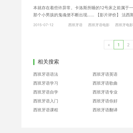
本就存在着些许异常。卡洛斯所睡的12号床之前属于
那个小男孩的鬼魂便不断出现…… 【影片评价】 法
成年人的童话故事，因为法西斯主义扼杀了纯真和童年
2015-07-12
西班牙语
西班牙语电影
西班牙电影
苦的抉择，在内心演算留下难以磨灭的轨迹。——导演
幻瑰丽的色彩跟群魔乱舞，但在人物刻画，气氛营造上依
剧，一种痛苦的瞬间，一些本已死去却好像还活着的东
«
1
2
里那只飞蝶。 ——豆瓣影评 【片源放送】
相关搜索
西班牙语语法
西班牙语英语
西班牙语学习
西班牙语歌曲
西班牙语自学
西班牙语专业
西班牙语入门
西班牙语你好
西班牙语课程
西班牙语翻译