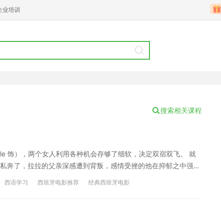
企业培训
搜索相关课程
Vitale 饰），两个女人利用各种机会存够了细软，决定双宿双飞。 就
私奔了，拉拉的父亲深感遭到背叛，感情受挫的他在抑郁之中强暴
亲痛下杀手，之后，盖伊离西班牙 语言: 西班牙语开了，拉拉亦动
西语学习
西班牙电影推荐
经典西班牙电影
的地后，拉拉意外的得知了盖伊从未提起的过去，她不仅有过一个
】 女同 西班牙语系魔幻现实(童话)主义