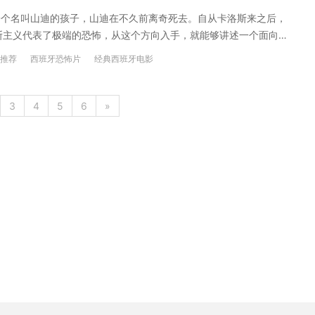
一个名叫山迪的孩子，山迪在不久前离奇死去。自从卡洛斯来之后，
西斯主义代表了极端的恐怖，从这个方向入手，就能够讲述一个面向
。对我来说，法西斯主义代表着心灵的死亡，因为它强迫你进行痛
推荐
西班牙恐怖片
经典西班牙电影
 德尔托罗西班牙内战三部曲第一弹，尽管没有后来作品中越发奇
旧是范本之作... ——豆瓣影评 鬼是什么？一个不断重复的惨
西，一段被时间凝固的情感，像一张模糊的照片，如同禁锢在琥珀
3
4
5
6
»