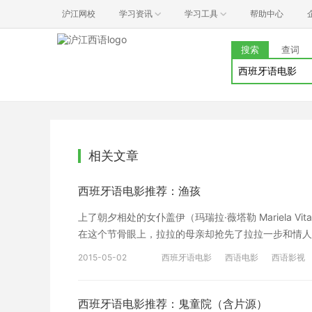
沪江网校
学习资讯
学习工具
帮助中心
搜索
查词
相关文章
西班牙语电影推荐：渔孩
上了朝夕相处的女仆盖伊（玛瑞拉·薇塔勒 Mariela 
在这个节骨眼上，拉拉的母亲却抢先了拉拉一步和情人
了盖伊。得知此事，拉拉伤心欲绝，愤怒之中，她对父
2015-05-02
西班牙语电影
西语电影
西语影视
身前往盖伊的故乡，她们会经历怎样的旅程呢？到达目
孩子，这个孩子还拥有着神奇的特异功能。 【一些影评
西班牙语电影推荐：鬼童院（含片源）