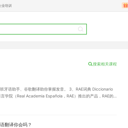
企业培训
搜索相关课程
手、谷歌翻译助你掌握发音。 3、RAE词典 Diccionario
院（Real Academia Española，RAE）推出的产品，RAE的
必备的工具。查询词汇时显示的是西班牙语释义，也能在翻译过程
nce 这款软件的强大之处是可以多语种互查，我们比较常用的就是英西
panishDict 功能和WordReference类似，是一款专门进行
输入西语或者英文。
语翻译你会吗？