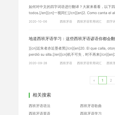
如何对中文的四字词语进行翻译？大家来看看，以下四字词语和成
todos.[/en][cn]一视同仁[/cn][en]2. Como canta el ab
noche convida , a la mañana porfía .[/en][cn]朝三暮四
2020-10-06
西班牙语
西班牙语常用词汇
四字
[cn]旱涝保收[/cn][en]5.
西班牙语逼格词
西班牙成语翻译
西班牙语学习
地道西班牙语学习：这些西班牙语谚语你都会翻
][cn]近朱者赤近墨者黑[/cn][en]20. El que calla, otorga
perdió su silla.[/en][cn]机不可失，时不再来[/cn][en]22
得虎子[/cn][en]23. El tiempo es oro. [/en][cn]一
2020-09-28
西班牙语
西班牙语常用词汇
西班
[/cn][en]25. Entra por un oído, y sale po
西班牙语常用谚语合集
西班牙语谚语
由沪江西语编辑原创整理，未经允许，请勿转载。
西班牙语学习
«
1
2
相关搜索
西班牙语语法
西班牙语歌曲
西班牙语英语
西班牙语学习