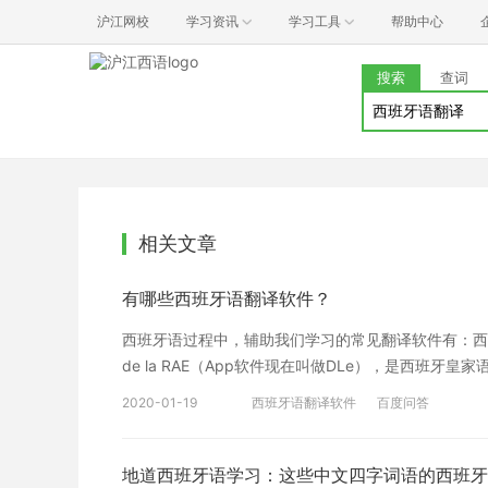
沪江网校
学习资讯
学习工具
帮助中心
搜索
查词
相关文章
有哪些西班牙语翻译软件？
西班牙语过程中，辅助我们学习的常见翻译软件有：西班牙语助
de la RAE（App软件现在叫做DLe），是西班牙皇家语言学
词典极具权威性，对于有一定西语能力的学习者来说是
2020-01-19
西班牙语翻译软件
百度问答
中帮助里深刻理解单词的含义。 4、WordRefere
互查。对于需要英西互译的人来说，是不错的辅助工具。 5、S
英西互查的app。界面更简约美观！搜索栏可以直接
地道西班牙语学习：这些中文四字词语的西班牙