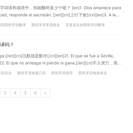
语中，你能翻对多少个呢？ [en]1. Dios amanece para
ad, responde el sacristán. [/en][cn]上行下效[/cn][en]3. A la
[/cn][en]4. A buen año y malo, molinero u hortelano. [/en]
词语西班牙语翻译
西班牙语常用表达
言多必失的西班牙语翻译
西班牙语提高
西班牙俗语
西班牙语地道表达
西班牙谚语
译吗？
.[/en][cn]沉默就是默许[/cn][en]21. El que se fue a Sevilla,
. El que no arriesga ni pierde ni gana.[/en][cn]不入虎穴，焉
寸光阴一寸金[/cn][en]24. El uso hace maestro.[/en][cn]熟能生巧
牙语语法
西班牙语地道口语
西班牙语俗语
西班牙语地道表达
r otro.[/en][cn]充耳不闻[/cn] ref: 《精选西班牙语谚语2000句》 声明：本文
西班牙语著名谚语
西班牙语口语
西班牙语知足常乐怎么说
3
4
5
6
»