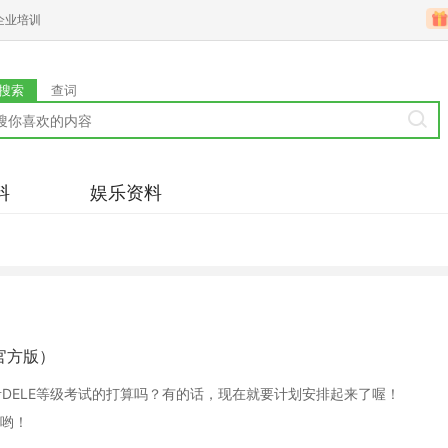
企业培训
搜索
查词
料
娱乐资料
语官方版）
有报考DELE等级考试的打算吗？有的话，现在就要计划安排起来了喔！
哟！