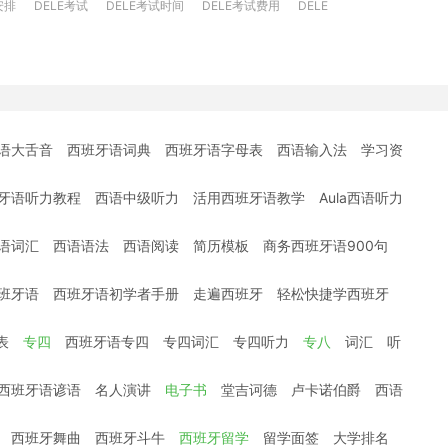
安排
DELE考试
DELE考试时间
DELE考试费用
DELE
语大舌音
西班牙语词典
西班牙语字母表
西语输入法
学习资
牙语听力教程
西语中级听力
活用西班牙语教学
Aula西语听力
语词汇
西语语法
西语阅读
简历模板
商务西班牙语900句
班牙语
西班牙语初学者手册
走遍西班牙
轻松快捷学西班牙
表
专四
西班牙语专四
专四词汇
专四听力
专八
词汇
听
西班牙语谚语
名人演讲
电子书
堂吉诃德
卢卡诺伯爵
西语
西班牙舞曲
西班牙斗牛
西班牙留学
留学面签
大学排名