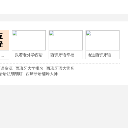
跟着老外学西语
西班牙语幸福小言
地道西班牙语必备
这些英语单词用西班牙语怎么说？
西语资源
西班牙大学排名
西班牙语大舌音
语语法细细讲
西班牙语翻译大神