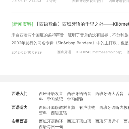
2015-01-12 14:33
4 评论
西班牙最受欢迎歌曲
西班牙语歌
[新闻资料]
【西语歌曲】西班牙语的千里之外——Kilómetro
来自西语两个国度的柔和声音，证明了音乐的没有国界，不分种族。来自sin&
2002年发行的同名专辑《Sin&nbsp;Bandera》中的主打歌，也
西班牙语
Kil&#243;metros&amp;nbsp;
2012-02-10 09:29
西语入门
西班牙语发音
西班牙语语音
西班牙语大舌音
料
学习笔记
学习经验
西语听力
西班牙原版教材音频
有声读物
西班牙语听力教
资料
西语童话
实用西语
西班牙语翻译
西班牙语口语
西班牙语词汇
西
西语每日一句