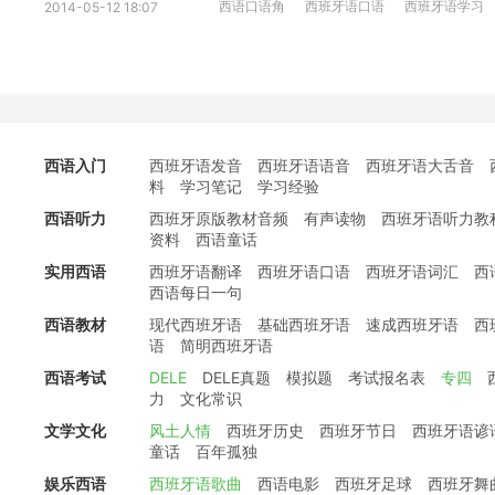
西语口语角
西班牙语口语
西班牙语学习
2014-05-12 18:07
西语入门
西班牙语发音
西班牙语语音
西班牙语大舌音
料
学习笔记
学习经验
西语听力
西班牙原版教材音频
有声读物
西班牙语听力教
资料
西语童话
实用西语
西班牙语翻译
西班牙语口语
西班牙语词汇
西
西语每日一句
西语教材
现代西班牙语
基础西班牙语
速成西班牙语
西
语
简明西班牙语
西语考试
DELE
DELE真题
模拟题
考试报名表
专四
力
文化常识
文学文化
风土人情
西班牙历史
西班牙节日
西班牙语谚
童话
百年孤独
娱乐西语
西班牙语歌曲
西语电影
西班牙足球
西班牙舞