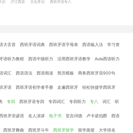
常识
沪江西语
文化常识
西班牙语专八
语大舌音
西班牙语词典
西班牙语字母表
西语输入法
学习资
牙语听力教程
西语中级听力
活用西班牙语教学
Aula西语听力
语词汇
西语语法
西语阅读
简历模板
商务西班牙语900句
班牙语
西班牙语初学者手册
走遍西班牙
轻松快捷学西班牙
表
专四
西班牙语专四
专四词汇
专四听力
专八
词汇
听
西班牙语谚语
名人演讲
电子书
堂吉诃德
卢卡诺伯爵
西语
西班牙舞曲
西班牙斗牛
西班牙留学
留学面签
大学排名