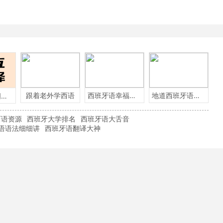
跟着老外学西语
西班牙语幸福小言
地道西班牙语必备
这些英语单词用西班牙语怎么说？
西语资源
西班牙大学排名
西班牙语大舌音
语语法细细讲
西班牙语翻译大神