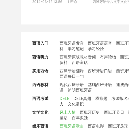
2014-03-12 13:56
1 评论
西班牙语专八文学文化
西语入门
西班牙语发音
西班牙语语音
西班牙
料
学习笔记
学习经验
西语听力
西班牙原版教材音频
有声读物
西班
资料
西语童话
实用西语
西班牙语翻译
西班牙语口语
西班牙
西语每日一句
西语教材
现代西班牙语
基础西班牙语
速成西
语
简明西班牙语
西语考试
DELE
DELE真题
模拟题
考试报名
力
文化常识
文学文化
风土人情
西班牙历史
西班牙节日
童话
百年孤独
娱乐西语
西班牙语歌曲
西语电影
西班牙足球