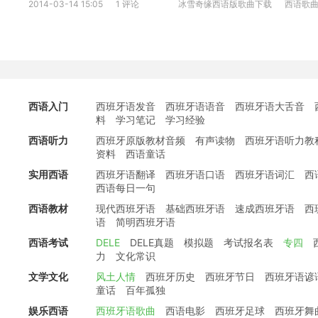
2014-03-14 15:05
1 评论
冰雪奇缘西语版歌曲下载
西语歌
西语入门
西班牙语发音
西班牙语语音
西班牙语大舌音
料
学习笔记
学习经验
西语听力
西班牙原版教材音频
有声读物
西班牙语听力教
资料
西语童话
实用西语
西班牙语翻译
西班牙语口语
西班牙语词汇
西
西语每日一句
西语教材
现代西班牙语
基础西班牙语
速成西班牙语
西
语
简明西班牙语
西语考试
DELE
DELE真题
模拟题
考试报名表
专四
力
文化常识
文学文化
风土人情
西班牙历史
西班牙节日
西班牙语谚
童话
百年孤独
娱乐西语
西班牙语歌曲
西语电影
西班牙足球
西班牙舞