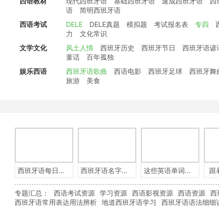
西语教材
现代西班牙语
基础西班牙语
速成西班牙语
西
语
简明西班牙语
西语考试
DELE
DELE真题
模拟题
考试报名表
专四
力
文化常识
文学文化
风土人情
西班牙历史
西班牙节日
西班牙语谚
童话
百年孤独
娱乐西语
西班牙语歌曲
西语电影
西班牙足球
西班牙舞
旅游
美食
西班牙语每日一句
西班牙语名字含义
这些英语单词用西班牙语怎么说？
跟
专题汇总：
西语考试资源
学习资源
西语影视资源
西语资源
西
西班牙语常用表达用法辨析
地道西班牙语学习
西班牙语语法细细