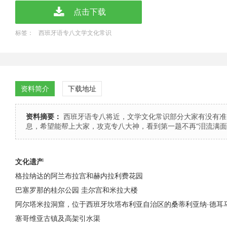
点击下载
标签：
西班牙语专八文学文化常识
资料简介
下载地址
资料摘要：
西班牙语专八将近，文学文化常识部分大家有没有准
息，希望能帮上大家，攻克专八大神，看到第一题不再“泪流满面
文化遗产
格拉纳达的阿兰布拉宫和赫内拉利费花园
巴塞罗那的桂尔公园 圭尔宫和米拉大楼
阿尔塔米拉洞窟，位于西班牙坎塔布利亚自治区的桑蒂利亚纳·德耳
塞哥维亚古镇及高架引水渠